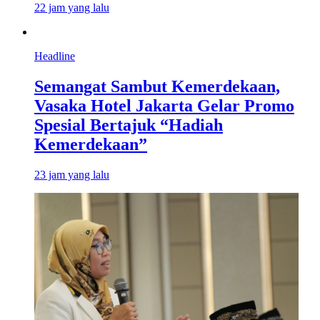
22 jam yang lalu
Headline
Semangat Sambut Kemerdekaan,
Vasaka Hotel Jakarta Gelar Promo
Spesial Bertajuk “Hadiah
Kemerdekaan”
23 jam yang lalu