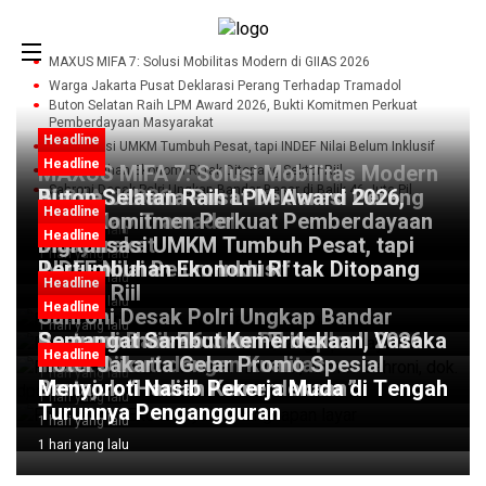
MAXUS MIFA 7: Solusi Mobilitas Modern di GIIAS 2026
Warga Jakarta Pusat Deklarasi Perang Terhadap Tramadol
Buton Selatan Raih LPM Award 2026, Bukti Komitmen Perkuat
Pemberdayaan Masyarakat
Headline
Digitalisasi UMKM Tumbuh Pesat, tapi INDEF Nilai Belum Inklusif
Headline
Headline
MAXUS MIFA 7: Solusi Mobilitas Modern
Pertumbuhan Ekonomi RI tak Ditopang Sektor Riil
Sahroni Desak Polri Ungkap Bandar Besar di Balik 46 Juta Pil
di GIIAS 2026
Warga Jakarta Pusat Deklarasi Perang
Buton Selatan Raih LPM Award 2026,
Koplo
Headline
Terhadap Tramadol
Bukti Komitmen Perkuat Pemberdayaan
8 jam yang lalu
Headline
Masyarakat
Digitalisasi UMKM Tumbuh Pesat, tapi
1 hari yang lalu
INDEF Nilai Belum Inklusif
Pertumbuhan Ekonomi RI tak Ditopang
1 hari yang lalu
Headline
Sektor Riil
1 hari yang lalu
Headline
Headline
Sahroni Desak Polri Ungkap Bandar
1 hari yang lalu
Besar di Balik 46 Juta Pil Koplo
Pertumbuhan Ekonomi Triwulan II 2026
Semangat Sambut Kemerdekaan, Vasaka
Headline
Tidak Diikuti dengan Kualitas
Hotel Jakarta Gelar Promo Spesial
1 hari yang lalu
Bertajuk “Hadiah Kemerdekaan”
Menyoroti Nasib Pekerja Muda di Tengah
1 hari yang lalu
Turunnya Pengangguran
1 hari yang lalu
1 hari yang lalu