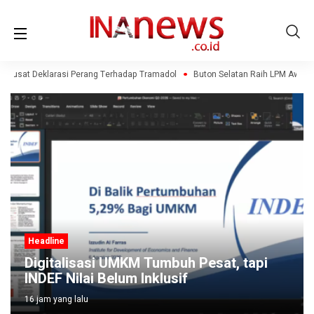
a Pusat Deklarasi Perang Terhadap Tramadol
Buton Selatan Raih LPM Award
Headline
Digitalisasi UMKM Tumbuh Pesat, tapi
INDEF Nilai Belum Inklusif
16 jam yang lalu