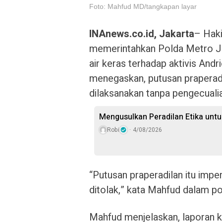
Foto: Mahfud MD/tangkapan layar
INAnews.co.id, Jakarta
– Haki
memerintahkan Polda Metro Ja
air keras terhadap aktivis An
menegaskan, putusan praperadil
dilaksanakan tanpa pengecuali
Mengusulkan Peradilan Etika untu
Robi
4/08/2026
“Putusan praperadilan itu impera
ditolak,” kata Mahfud dalam p
Mahfud menjelaskan, laporan k