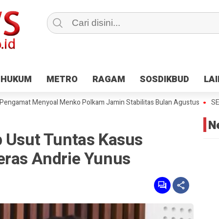
HUKUM
HUKUM
METRO
METRO
RAGAM
RAGAM
SOSDIKBUD
SOSDIKBUD
LA
LA
mat Menyoal Menko Polkam Jamin Stabilitas Bulan Agustus
SETARA 
N
b Usut Tuntas Kasus
eras Andrie Yunus