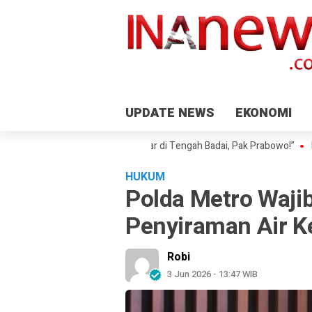
UPDATE NEWS
UPDATE NEWS
EKONOMI
EKONOMI
d Didu: “Jangan Turunkan Layar di Tengah Badai, Pak Prabowo!”
Penga
HUKUM
Polda Metro Waji
Penyiraman Air K
Robi
3 Jun 2026 - 13:47 WIB