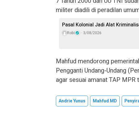
7 Tahun 2000 dan UU TNI suda
militer diadili di peradilan umum
Pasal Kolonial Jadi Alat Kriminali
Robi
3/08/2026
Mahfud mendorong pemerintah
Pengganti Undang-Undang (Per
agar sesuai amanat TAP MPR t
Andrie Yunus
Mahfud MD
Penyir